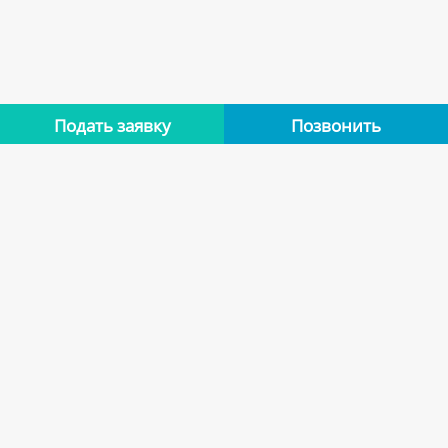
Подать заявку
Позвонить
Нет отзывов
Оставьте отзыв об этой квартире, если останавливались в
ней. Помогите другим сделать правильный выбор.
Оставить отзыв
Похожие варианты
Квартиры арендодателя