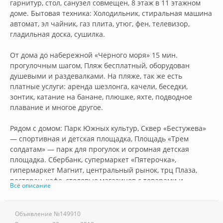
гарнитур, стол, санузел совмещен, 8 этаж в 11 этажном 
доме. Бытовая техника: Холодильник, стиральная машина 
автомат, эл чайник, газ плита, утюг, фен, телевизор, 
гладильная доска, сушилка.

От дома до набережной «Черного моря» 15 мин. 
прогулочным шагом, Пляж бесплатный, оборудован 
душевыми и раздевалками. На пляже, так же есть 
платные услуги: аренда шезлонга, качели, беседки, 
зонтик, катание на банане, плюшке, яхте, подводное 
плавание и многое другое.

Рядом с домом: Парк Южных культур, Сквер «Бестужева» 
— спортивная и детская площадка, Площадь «Трем 
солдатам» — парк для прогулок и огромная детская 
площадка. Сбербанк, супермаркет «Пятерочка», 
гипермаркет Магнит, центральный рынок, трц Плаза,  
ресторан, кафе, столовые,магазинов с товарами и 
Всё описание
услугами первой необходимости. Остановка 
общественного транспорта.

Объявление №
149910
До олимпийского парка (трасса F1, Сочи Парк 