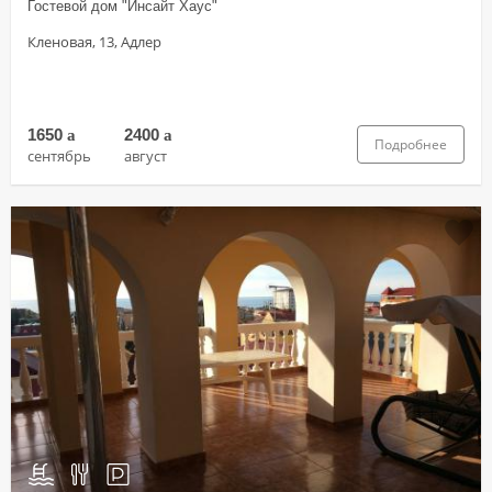
Гостевой дом "Инсайт Хаус"
Кленовая, 13, Адлер
1650
a
2400
a
Подробнее
сентябрь
август