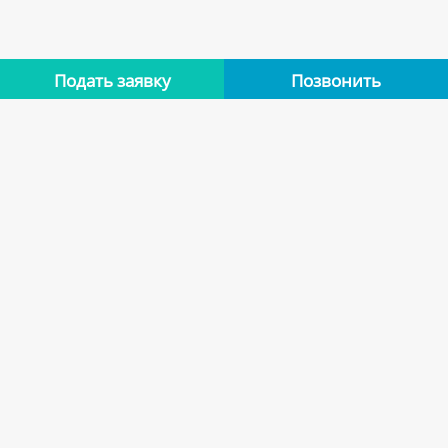
Подать заявку
Позвонить
Нет отзывов
Оставьте отзыв об этой квартире, если останавливались в
ней. Помогите другим сделать правильный выбор.
Оставить отзыв
Квартиры арендодателя