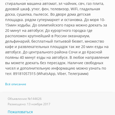
стиральная машина автомат, эл чайник, свч, газ плита, 
духовой шкаф, утюг, фен, телевизор, WiFi, гладильная 
доска, сушилка, пылесос. Во дворе дома детская 
площадка. рядом супермаркет и остановка. До моря 10-
15мин ходьбы. До олимпийского парка можно доехать за 
20 минут на автобусе; До курортного городка где 
расположен крупнейший в России океанариум, 
дельфинарий, бесплатный питьевой бювет, множество 
кафе и развлекательных площадок так же 20 мин езды на 
автобусе. До центрального района Сочи и до Красной 
поляны 40 минут езды на автобусе. В любое направление 
вы можете доехать без пересадок. Наличие свободных 
чисел и дополнительную информацию можно узнать по 
тел: 89181057315 (WhatsApp, Viber, Телеграмм)         
Всё описание
Объявление №
144626
Размещено:
13 ноября 2017
Пожаловаться