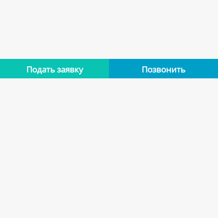
Подать заявку
Позвонить
Нет отзывов
Оставьте отзыв об этой квартире, если останавливались в
ней. Помогите другим сделать правильный выбор.
Оставить отзыв
Похожие варианты
Квартиры арендодателя