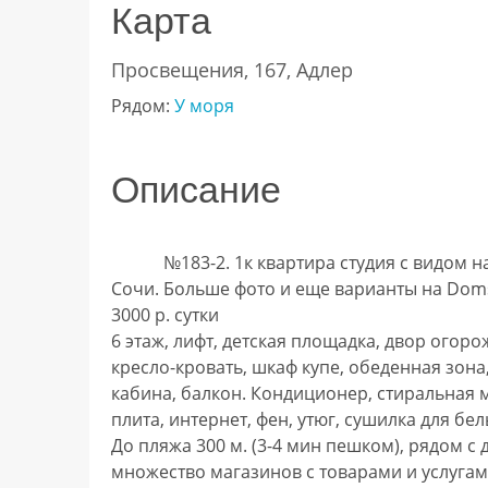
Карта
Просвещения, 167, Адлер
Рядом:
У моря
Описание
            №183-2. 1к квартира студия с видом на море, ул просвещения, Адлерский район, г. 
Сочи. Больше фото и еще варианты на Domst
3000 р. сутки

6 этаж, лифт, детская площадка, двор огорож
кресло-кровать, шкаф купе, обеденная зона
кабина, балкон. Кондиционер, стиральная ма
плита, интернет, фен, утюг, сушилка для бель
До пляжа 300 м. (3-4 мин пешком), рядом с 
множество магазинов с товарами и услугам