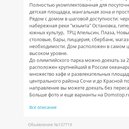
Полностью укомплектованная для посуточн
детская площадка, мангальная зона и просто
Рядом с домом в шаговой доступности: чер
набережная реки "мзымта" Остановка, гипе
южных культур,  ТРЦ Апельсин, Плаза, Новы
столовые, бары, пиццерия, сбербанк, магаз
необходимости. Дом расположен в самом це
высоком уровне.

До олимпийского парка можно доехать за 20
расположен крупнейший в России океанари
множество кафе и развлекательных площадок
центрального района Сочи и до Красной пол
направление вы можете доехать без переса
Больше фото и еще варианты на Domstop.ru   
Всё описание
Объявление №
137719