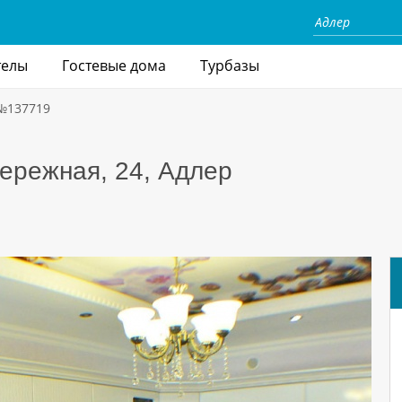
телы
Гостевые дома
Турбазы
 №137719
бережная, 24, Адлер