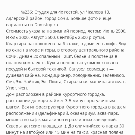
            №236: Студия для 4х гостей. ул Чкалова 13, 
Адлерский район, город Сочи. Больше фото и еще 
варианты на Domstop.ru

Стоимость указана на зимний период, летом: Июнь 2500, 
Июль 3000, Август 3500, Сентябрь 2500 р сутки.

Квартира расположена на 6 этаже, в доме есть лифт. Вид 
из окна на море и горы, в сторону центрального района 
Сочи. Диван 2х спальный - 2шт, белье и полотенца в 
полном комплекте. Кухня полностью укомплектована 
посудой и бытовой техникой. Санузел совмещен — 
душевая кабина. Кондиционер, Холодильник, Телевизор, 
Свч, Эл. Чайник, Эл. Плита, Стиральная машина автомат, 
Утюг, Фен.

Дом расположен в районе Курортного городка, 
расстояние до моря займет 3-5 минут прогулочным 
шагом. Вся инфраструктура Курортного городка в вашем 
распоряжении (дельфинарий, океанариум, аква-парк, 
множество кафе, магазинов и различных заведений. 
Скверы, детские площадки..). До олимпийского парка 30 
минут на автобусе или 15 мин на такси, красная поляна 