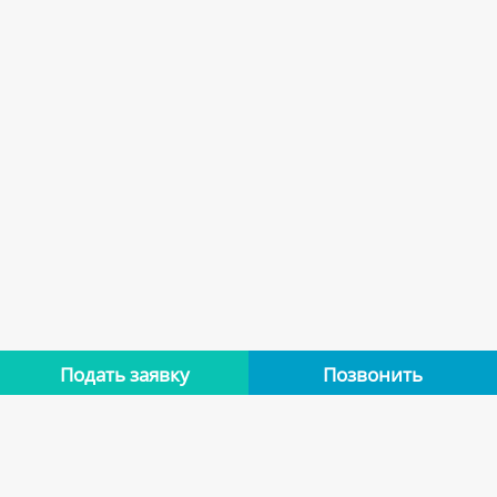
Подать заявку
Позвонить
Нет отзывов
Оставьте отзыв об этой квартире, если останавливались в
ней. Помогите другим сделать правильный выбор.