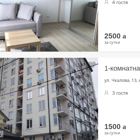
4 гостя
2500
a
за сутки
1-комнатна
ул. Чкалова, 13,
3 гостя
1500
a
за сутки