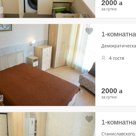
2000
a
за сутки
1-комнатна
Демократическая
4 гостя
2000
a
за сутки
1-комнатна
Станиславского,