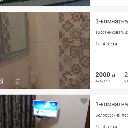
1-комнатна
Тростниковая, 3
4 гостя
2000
a
за сутки
от
1-комнатна
Белорусский пер
4 гостя