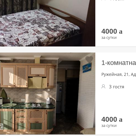
4000
a
за сутки
1-комнатна
Ружейная, 21, А
3 гостя
4000
a
за сутки