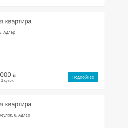
я квартира
5, Адлер
2000
a
Подробнее
 2 суток
я квартира
еулок, 8, Адлер