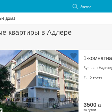
ые дома
ые квартиры в Адлере
1-комнатна
Бульвар Надежд,
2 гостя
3500
a
за сутки