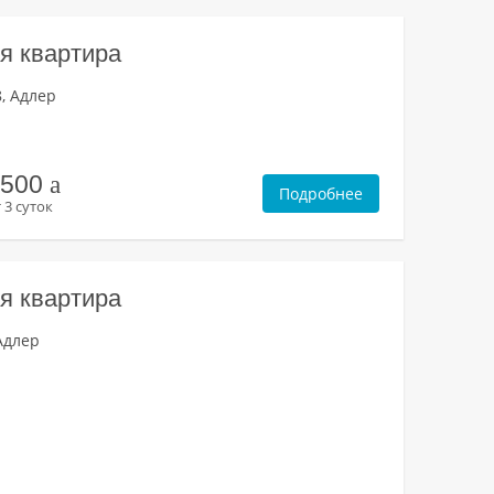
я квартира
8, Адлер
3500
a
Подробнее
 3 суток
я квартира
Адлер