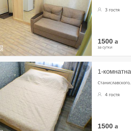
3 гостя
1500
a
за сутки
1-комнатна
Станиславского,
4 гостя
1500
a