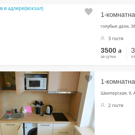
1-комнатна
голубые дали, 3
3 гостя
3500
a
за сутки
от
1-комнатна
Шкиперская, 9, 
2 гостя