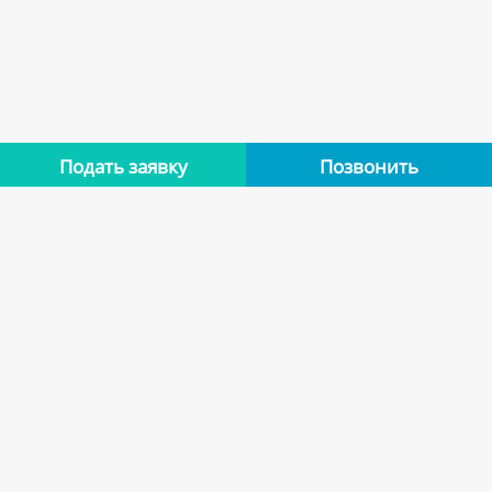
Подать заявку
Позвонить
Нет отзывов
Оставьте отзыв об этой квартире, если останавливались в
ней. Помогите другим сделать правильный выбор.
Оставить отзыв
Похожие варианты
Квартиры арендодателя