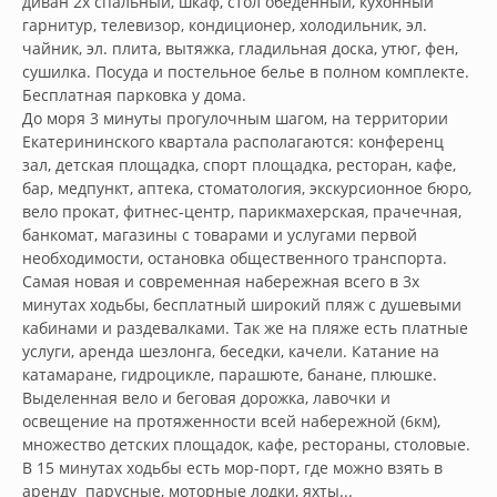
диван 2х спальный, шкаф, стол обеденный, кухонный 
гарнитур, телевизор, кондиционер, холодильник, эл. 
чайник, эл. плита, вытяжка, гладильная доска, утюг, фен, 
сушилка. Посуда и постельное белье в полном комплекте. 
Бесплатная парковка у дома.

До моря 3 минуты прогулочным шагом, на территории 
Екатерининского квартала располагаются: конференц 
зал, детская площадка, спорт площадка, ресторан, кафе, 
бар, медпункт, аптека, стоматология, экскурсионное бюро, 
вело прокат, фитнес-центр, парикмахерская, прачечная, 
банкомат, магазины с товарами и услугами первой 
необходимости, остановка общественного транспорта.

Самая новая и современная набережная всего в 3х 
минутах ходьбы, бесплатный широкий пляж с душевыми 
кабинами и раздевалками. Так же на пляже есть платные 
услуги, аренда шезлонга, беседки, качели. Катание на 
катамаране, гидроцикле, парашюте, банане, плюшке. 
Выделенная вело и беговая дорожка, лавочки и 
освещение на протяженности всей набережной (6км), 
множество детских площадок, кафе, рестораны, столовые. 
В 15 минутах ходьбы есть мор-порт, где можно взять в 
аренду  парусные, моторные лодки, яхты...
