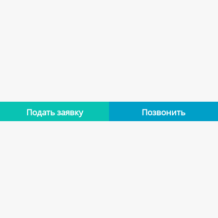
Подать заявку
Позвонить
Нет отзывов
Оставьте отзыв об этой квартире, если останавливались в
ней. Помогите другим сделать правильный выбор.
Оставить отзыв