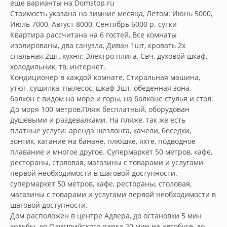
еще варианты на Domstop.ru 

Стоимость указана на зимние месяца, Летом: Июнь 5000, 
Июль 7000, Август 8000, Сентябрь 6000 р. сутки

Квартира рассчитана на 6 гостей, Все комнаты 
изолированы, два санузла, Диван 1шт, кровать 2х 
спальная 2шт, кухня: Электро плита, Свч, духовой шкаф, 
холодильник, тв, интернет.

Кондиционер в каждой комнате, Стиральная машина, 
утюг, сушилка, пылесос, шкаф 3шт, обеденная зона, 
балкон с видом на море и горы, на балконе стулья и стол.

До моря 100 метров,Пляж бесплатный, оборудован 
душевыми и раздевалками. На пляже, так же есть 
платные услуги: аренда шезлонга, качели, беседки, 
зонтик, катание на банане, плюшке, яхте, подводное 
плавание и многое другое. Супермаркет 50 метров, кафе, 
рестораны, столовая, магазины с товарами и услугами 
первой необходимости в шаговой доступности. 
супермаркет 50 метров, кафе, рестораны, столовая, 
магазины с товарами и услугами первой необходимости в 
шаговой доступности.

Дом расположен в центре Адлера, до остановки 5 мин 
ходьбы, до Олимпийского парка 20 мин на автобусе, до 