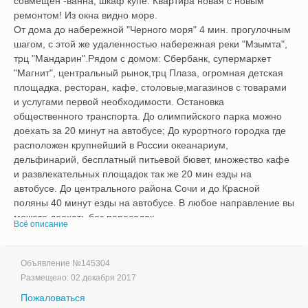
совмещен -ванна, шкаф купе. Квартира новая с новым 
ремонтом! Из окна видно море.

От дома до набережной "Черного моря" 4 мин. прогулочным 
шагом, с этой же удаленностью набережная реки "Мзымта", 
трц "Мандарин".Рядом с домом: Сбербанк, супермаркет 
"Магнит", центральный рынок,трц Плаза, огромная детская 
площадка, ресторан, кафе, столовые,магазинов с товарами 
и услугами первой необходимости. Остановка 
общественного транспорта. До олимпийского парка можно 
доехать за 20 минут на автобусе; До курортного городка где 
расположен крупнейший в России океанариум, 
дельфинарий, бесплатный питьевой бювет, множество кафе 
и развлекательных площадок так же 20 мин езды на 
автобусе. До центрального района Сочи и до Красной 
поляны 40 минут езды на автобусе. В любое направление вы 
можете доехать без пересадок. 

Всё описание
Наличие свободных чисел и дополнительную информацию 
можно узнать по тел: 89181057315 (WhatsApp, Viber, 
Телеграмм) Николай.

Объявление №
145304
Больше фото и еще варианты на Domstop.ru        
Размещено:
02 декабря 2017
Пожаловаться