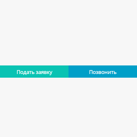
Подать заявку
Позвонить
Нет отзывов
Оставьте отзыв об этой квартире, если останавливались в
ней. Помогите другим сделать правильный выбор.
Оставить отзыв