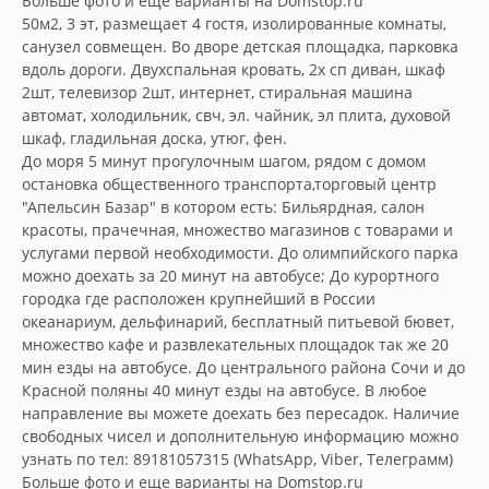
Больше фото и еще варианты на Domstop.ru

50м2, 3 эт, размещает 4 гостя, изолированные комнаты, 
санузел совмещен. Во дворе детская площадка, парковка 
вдоль дороги. Двухспальная кровать, 2х сп диван, шкаф 
2шт, телевизор 2шт, интернет, стиральная машина 
автомат, холодильник, свч, эл. чайник, эл плита, духовой 
шкаф, гладильная доска, утюг, фен.

До моря 5 минут прогулочным шагом, рядом с домом 
остановка общественного транспорта,торговый центр 
"Апельсин Базар" в котором есть: Бильярдная, салон 
красоты, прачечная, множество магазинов с товарами и 
услугами первой необходимости. До олимпийского парка 
можно доехать за 20 минут на автобусе; До курортного 
городка где расположен крупнейший в России 
океанариум, дельфинарий, бесплатный питьевой бювет, 
множество кафе и развлекательных площадок так же 20 
мин езды на автобусе. До центрального района Сочи и до 
Красной поляны 40 минут езды на автобусе. В любое 
направление вы можете доехать без пересадок. Наличие 
свободных чисел и дополнительную информацию можно 
узнать по тел: 89181057315 (WhatsApp, Viber, Телеграмм) 

Больше фото и еще варианты на Domstop.ru        