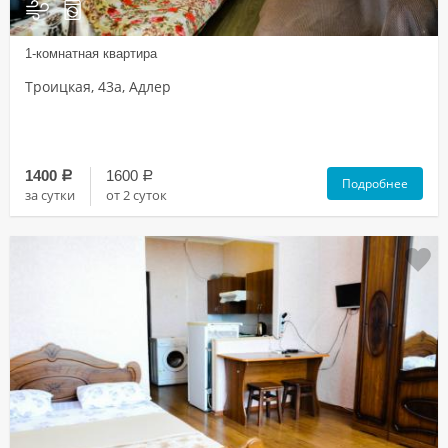
1-комнатная квартира
Троицкая, 43а, Адлер
1400
1600
a
a
Подробнее
за сутки
от 2 суток