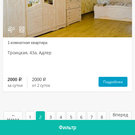
1-комнатная квартира
Троицкая, 43а, Адлер
2000
2000
a
a
Подробнее
за сутки
от 2 суток
←
Вперед
1
3
4
5
6
7
8
2
Назад
→
Фильтр