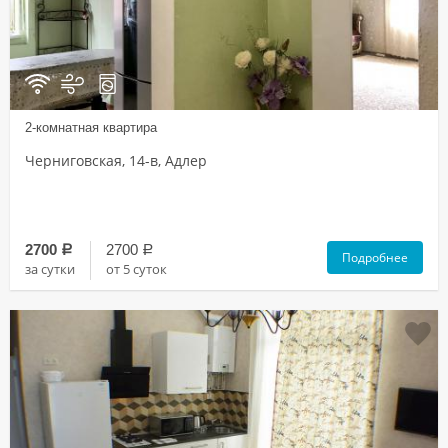
2-комнатная квартира
Черниговская, 14-в, Адлер
2700
2700
a
a
Подробнее
за сутки
от 5 суток