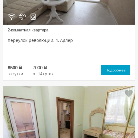
2-комнатная квартира
переулок революции, 4, Адлер
8500
7000
a
a
Подробнее
за сутки
от 14 суток