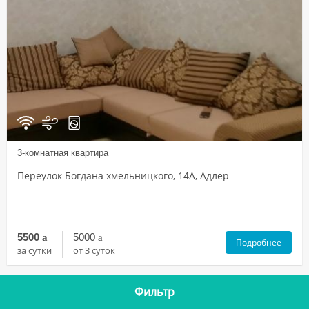
3-комнатная квартира
Переулок Богдана хмельницкого, 14А, Адлер
5500
a
5000
a
Подробнее
за сутки
от 3 суток
Фильтр