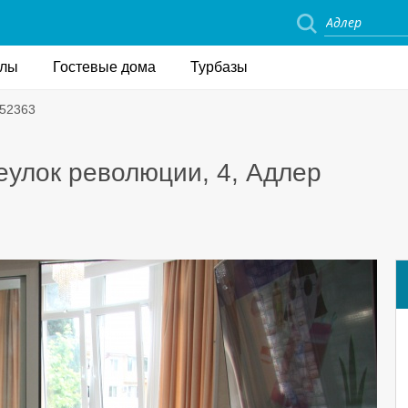
елы
Гостевые дома
Турбазы
152363
реулок революции, 4, Адлер