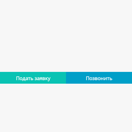
Подать заявку
Позвонить
Нет отзывов
Оставьте отзыв об этой квартире, если останавливались в
ней. Помогите другим сделать правильный выбор.
Оставить отзыв