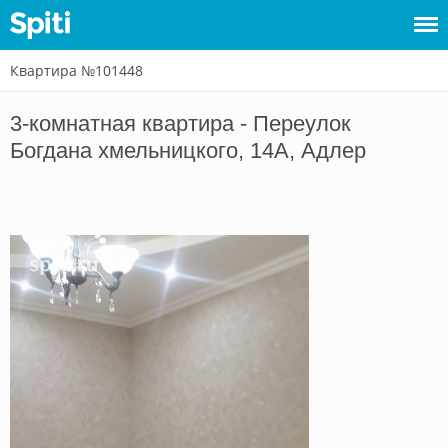
Квартира №101448
Войти
3-комнатная квартира - Переулок
Сдать
Богдана хмельницкого, 14А, Адлер
жилье