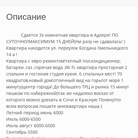
Описание
            Сдается 3х комнатная квартира в Адлере! ПО 
СУТОЧНО!МАКСИМУМ 15 ДНЕЙ(Ни разу не сдавалась! )

Квартира находится ул. переулок Богдана Хмельницкого 
14 а !

Квартира с евро ремонтом!теплый пол,кондиционер, 
батареи ,газ ,горячая вода ,WI Fi, квартира просторная 2 
спальни и гостиная студия кухня. 6 спальных мест! 70 
квадратов,новый дом!отличный вид на горы!от моря 1 
минуту)центр города! До большого ТРЦ и рынка 15 минут 
пешком по набережной)так же недалеко вокзал от 
которого можно доехать в Сочи и Красную Поляну!по 
всем вопросам пишите мне)квартира наша )

Летний период июнь 6000 

Июль 6000-6500

Июль август 6000-6500

Сентябрь 5500
