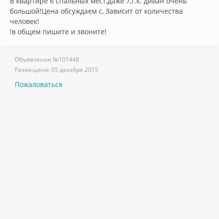
В квартире 6 спальных мест,даже 7,т.к. диван очень 
большой!Цена обсуждаем с, Зависит от количества 
человек! 

!в общем пишите и звоните!        
Объявление №
101448
Размещено:
05 декабря 2015
Пожаловаться