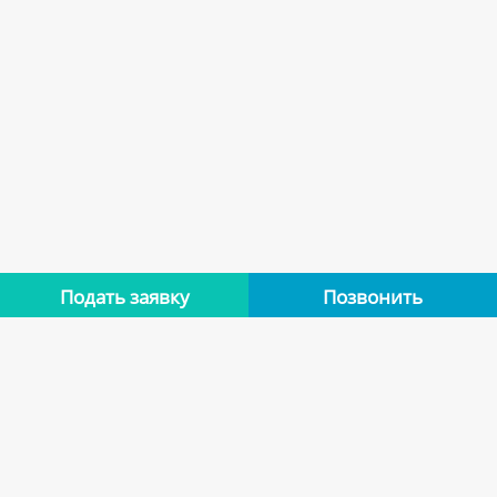
Подать заявку
Позвонить
Нет отзывов
Оставьте отзыв об этой квартире, если останавливались в
ней. Помогите другим сделать правильный выбор.
Оставить отзыв