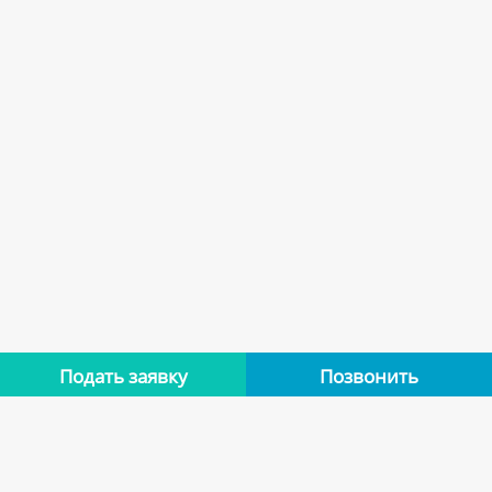
Подать заявку
Позвонить
Нет отзывов
Оставьте отзыв об этой квартире, если останавливались в
ней. Помогите другим сделать правильный выбор.