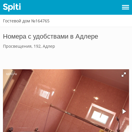
Гостевой дом №164765
Войти
Номера с удобствами в Адлере
Сдать
Просвещения, 192, Адлер
жилье