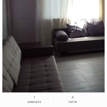
1
4
комната
гостя