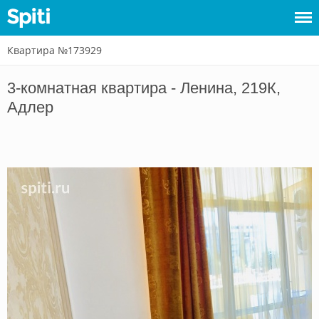
Квартира №173929
Войти
3-комнатная квартира - Ленина, 219К,
Сдать
Адлер
жилье