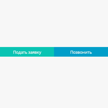
Подать заявку
Позвонить
Нет отзывов
Оставьте отзыв об этой квартире, если останавливались в
ней. Помогите другим сделать правильный выбор.
Оставить отзыв