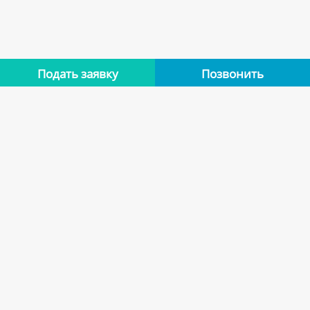
Подать заявку
Позвонить
Нет отзывов
Оставьте отзыв об этой квартире, если останавливались в
ней. Помогите другим сделать правильный выбор.
Оставить отзыв
Похожие варианты