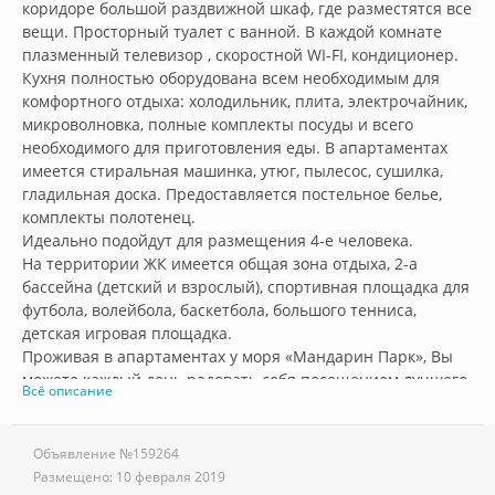
коридоре большой раздвижной шкаф, где разместятся все 
вещи. Просторный туалет с ванной. В каждой комнате 
плазменный телевизор , скоростной WI-FI, кондиционер. 
Кухня полностью оборудована всем необходимым для 
комфортного отдыха: холодильник, плита, электрочайник, 
микроволновка, полные комплекты посуды и всего 
необходимого для приготовления еды. В апартаментах 
имеется стиральная машинка, утюг, пылесос, сушилка, 
гладильная доска. Предоставляется постельное белье, 
комплекты полотенец.

Идеально подойдут для размещения 4-е человека.

На территории ЖК имеется общая зона отдыха, 2-а 
бассейна (детский и взрослый), спортивная площадка для 
футбола, волейбола, баскетбола, большого тенниса, 
детская игровая площадка. 

Проживая в апартаментах у моря «Мандарин Парк», Вы 
можете каждый день радовать себя посещением лучшего 
Всё описание
пляжа Адлера, который расположен в 100 метрах от 
ступенек Вашего дома! Морская вода здесь, в отличие от 
зоны центральных пляжей, не загрязняется реками и 
Объявление №
159264
ручьями.

Размещено:
10 февраля 2019