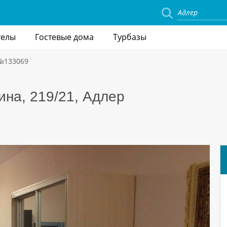
телы
Гостевые дома
Турбазы
 №133069
ина, 219/21, Адлер