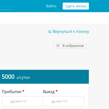
Войти
Сдать жилье
Вернуться к поиску
В избранное
5000
/сутки
a
Прибытие
Выезд