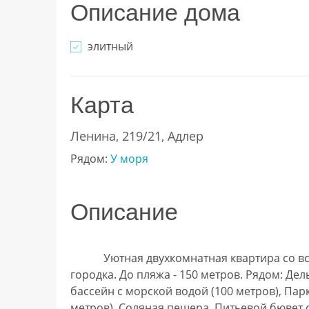
Описание дома
элитный
Карта
Ленина, 219/21, Адлер
Рядом:
У моря
Описание
            Уютная двухкомнатная квартира со всеми удобствами в самом центре Курортного 
городка. До пляжа - 150 метров. Рядом: Дел
бассейн с морской водой (100 метров), Парк
метров), Соляная пещера, Питьевой бювет с