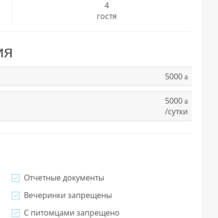
4
гостя
ия
5000
a
5000
a
/сутки
Отчетные документы
Вечеринки запрещены
С питомцами запрещено