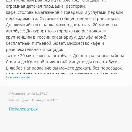
огромная детская площадка, ресторан, 

кафе, столовые,магазинов с товарами и услугами первой 
необходимости. Остановка общественного транспорта. 

До олимпийского парка можно доехать за 20 минут на 
автобусе; До курортного городка где расположен 
крупнейший в России океанариум, дельфинарий, 
бесплатный питьевой бювет, множество кафе и 
развлекательных площадок 

так же 20 мин езды на автобусе. До центрального района 
Сочи и до Красной поляны 40 минут езды на автобусе.

В любое направление вы можете доехать без пересадок. 

Больше фото и еще варианты на Domstop.ru Наличие 
Всё описание
свободных чисел и дополнительную информацию можно 
узнать по тел: 89181057315 (WhatsApp, Viber, Телеграмм).  
Объявление №
141647
Размещено:
31 августа 2017
Пожаловаться