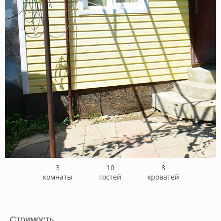
3
10
8
комнаты
гостей
кроватей
Стоимость