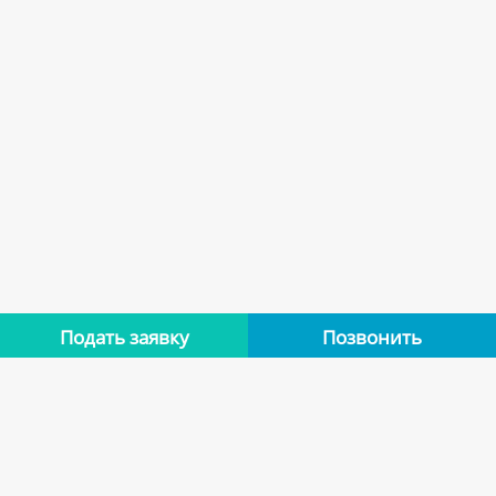
Подать заявку
Позвонить
Нет отзывов
Оставьте отзыв об этой квартире, если останавливались в
ней. Помогите другим сделать правильный выбор.